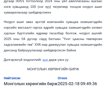
дугаар 00/01 тогтоолоор 2024 оны үйл ажиллагааны ашгаас
нэгж хувьцаанд 100 (нэг зуу) төгрөгөөр тооцож ногдол ашиг
хуваарилахаар шийдвэрлэжээ.
Ногдол ашиг авах эрхтэй компанийн хувьцаа эзэмшигчдийн
нэрсийн жагсаалт гаргах өдрийг хувьцаа эзэмшигчдийн ээлжит
хурлын бүртгэлийн өдрөөр тасалбар болгож, ногдол ашгийг
2025 оны 04 дүгээр сард батгаан "Үнэт цаасны төвлөрсөн
хадгаламжийн төв" ХХК-иар дамжуулан хувьцаа эзэмшигчдийн
дансанд байршуулахаар шийдвэрлэсэн байна.
Дэлгэрэнгүй мэдээллийг
энд
дарж үзнэ үү.
МОНГОЛЫН ХӨРӨНГИЙН БИРЖ
Нийтэлсэн
Огноо
Монголын хөрөнгийн бирж
2025-02-18 09:49:36