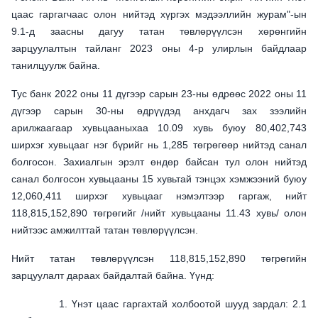
цаас гаргагчаас олон нийтэд хүргэх мэдээллийн журам"-ын
9.1-д заасны дагуу татан төвлөрүүлсэн хөрөнгийн
зарцуулалтын тайланг 2023 оны 4-р улирлын байдлаар
танилцуулж байна.
Тус банк 2022 оны 11 дүгээр сарын 23-ны өдрөөс 2022 оны 11
дүгээр сарын 30-ны өдрүүдэд анхдагч зах зээлийн
арилжаагаар хувьцааныхаа 10.09 хувь буюу 80,402,743
ширхэг хувьцааг нэг бүрийг нь 1,285 төгрөгөөр нийтэд санал
болгосон. Захиалгын эрэлт өндөр байсан тул олон нийтэд
санал болгосон хувьцааны 15 хувьтай тэнцэх хэмжээний буюу
12,060,411 ширхэг хувьцааг нэмэлтээр гаргаж, нийт
118,815,152,890 төгрөгийг /нийт хувьцааны 11.43 хувь/ олон
нийтээс амжилттай татан төвлөрүүлсэн.
Нийт татан төвлөрүүлсэн 118,815,152,890 төгрөгийн
зарцуулалт дараах байдалтай байна. Үүнд:
1. Үнэт цаас гаргахтай холбоотой шууд зардал: 2.1