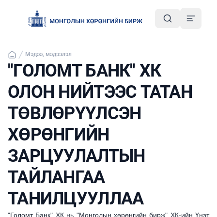
Мэдээ, мэдээлэл
"ГОЛОМТ БАНК" ХК
ОЛОН НИЙТЭЭС ТАТАН
ТӨВЛӨРҮҮЛСЭН
ХӨРӨНГИЙН
ЗАРЦУУЛАЛТЫН
ТАЙЛАНГАА
ТАНИЛЦУУЛЛАА
"Голомт Банк" ХК нь "Монголын хөрөнгийн бирж" ХК-ийн Үнэт