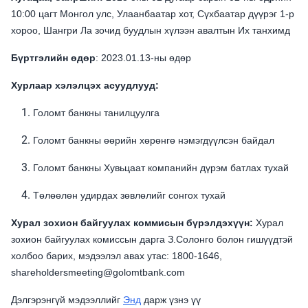
10:00 цагт Монгол улс, Улаанбаатар хот, Сүхбаатар дүүрэг 1-р
хороо, Шангри Ла зочид буудлын хүлээн авалтын Их танхимд
Бүртгэлийн өдөр
: 2023.01.13-ны өдөр
Хурлаар хэлэлцэх асуудлууд:
Голомт банкны танилцуулга
Голомт банкны өөрийн хөрөнгө нэмэгдүүлсэн байдал
Голомт банкны Хувьцаат компанийн дүрэм батлах тухай
Төлөөлөн удирдах зөвлөлийг сонгох тухай
Хурал зохион байгуулах коммисын бүрэлдэхүүн:
Хурал
зохион байгуулах комиссын дарга З.Солонго болон гишүүдтэй
холбоо барих, мэдээлэл авах утас: 1800-1646,
shareholdersmeeting@golomtbank.com
Дэлгэрэнгүй мэдээллийг
Энд
дарж үзнэ үү