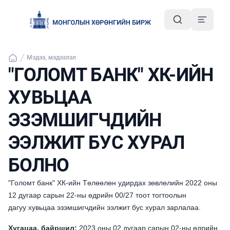
Мэдээ, мэдээлэл
"ГОЛОМТ БАНК" ХК-ИЙН
ХУВЬЦАА
ЭЗЭМШИГЧДИЙН
ЭЭЛЖИТ БУС ХУРАЛ
БОЛНО
"Голомт банк" ХК-ийн Төлөөлөн удирдах зөвлөлийн 2022 оны
12 дугаар сарын 22-ны өдрийн 00/27 тоот тогтоолын
дагуу хувьцаа эзэмшигчдийн ээлжит бус хурал зарлалаа.
Хугацаа, байршил:
2023 оны 02 дугаар сарын 02-ны өдрийн