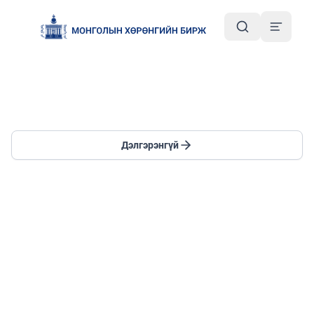
ТУСГАЙ ХӨТӨЛБӨР
Дэлгэрэнгүй